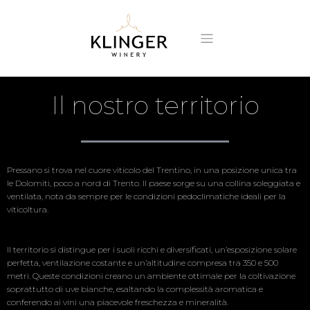
Il nostro territorio
Pressano si trova nel cuore viticolo del Trentino, in una posizione unica tra
le Dolomiti, poco a nord di Trento. Il paese sorge su una collina soleggiata e
ventilata, nota da sempre per le condizioni pedoclimatiche ideali per la
viticoltura.
Il territorio si distingue per i suoli ricchi e diversificati, un’esposizione solare
perfetta, ventilazione costante e un’altitudine compresa tra 350 e 500
metri. Queste condizioni creano un ambiente ottimale per la coltivazione
soprattutto di uve bianche, esaltando la complessità aromatica e
conferendo ai vini una piacevole freschezza e mineralità.