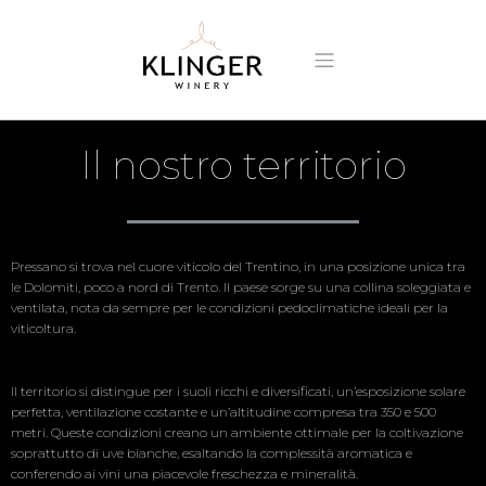
Il nostro territorio
Pressano si trova nel cuore viticolo del Trentino, in una posizione unica tra
le Dolomiti, poco a nord di Trento. Il paese sorge su una collina soleggiata e
ventilata, nota da sempre per le condizioni pedoclimatiche ideali per la
viticoltura.
Il territorio si distingue per i suoli ricchi e diversificati, un’esposizione solare
perfetta, ventilazione costante e un’altitudine compresa tra 350 e 500
metri. Queste condizioni creano un ambiente ottimale per la coltivazione
soprattutto di uve bianche, esaltando la complessità aromatica e
conferendo ai vini una piacevole freschezza e mineralità.