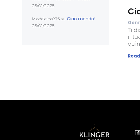
05/01/2025
Ci
Ciao mondo!
Madeleine875
su
Genn
05/01/2025
Ti d
il t
quin
Read