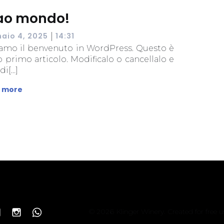
ao mondo!
|
aio 4, 2025
14:31
iamo il benvenuto in WordPress. Questo è
uo primo articolo. Modificalo o cancellalo e
di[…]
 more
© 2026 Klinger Winery. Created for free